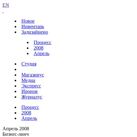
EN
Новое
Инвентарь
Задизайнено
Процесс
2008
Апрель
Студия
Магазинус
Медиа
Экспресс
Иронов
Журналус
Процесс
2008
Апрель
Апрель 2008
Бизнес-линч