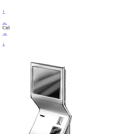
↑
←
Ctrl
→
↓