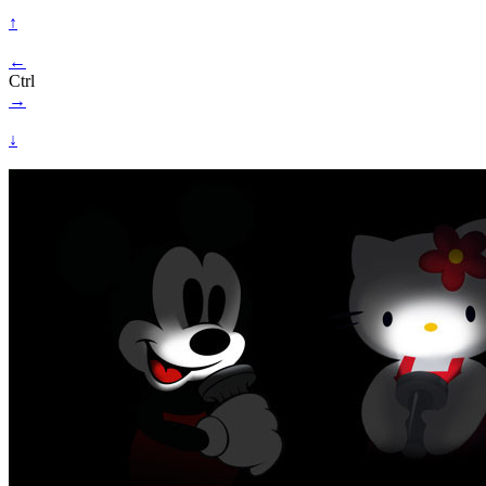
↑
←
Ctrl
→
↓