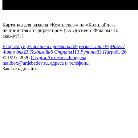
Картинка для раздела «Комплексы» на «
Хэлплайне
»,
не принятая арт-директором («А Дисней с Фоксом что
скажут?»)
Егор Жгун
Участие в проектах
269
Бизнес-линч
39
Мозг
27
Фото дня
23
Техдизайн
5
Стрипы
113
Рутина
33
Награды
26
© 1995–2026
Студия Артемия Лебедева
mailbox@artlebedev.ru
,
адреса и телефоны
Заказать дизайн...