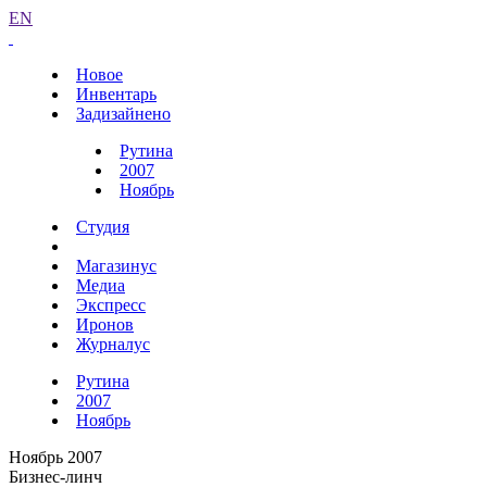
EN
Новое
Инвентарь
Задизайнено
Рутина
2007
Ноябрь
Студия
Магазинус
Медиа
Экспресс
Иронов
Журналус
Рутина
2007
Ноябрь
Ноябрь 2007
Бизнес-линч