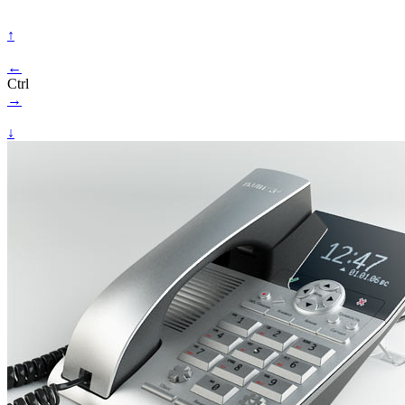
↑
←
Ctrl
→
↓