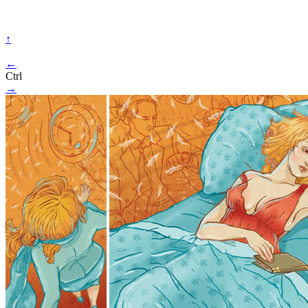
↑
←
Ctrl
→