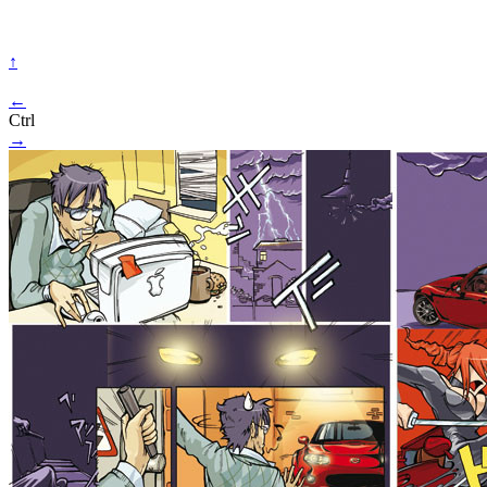
↑
←
Ctrl
→