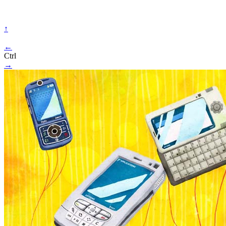
↑
←
Ctrl
→