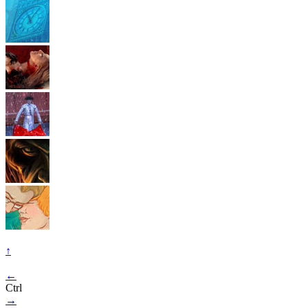
↑
←
Ctrl
→