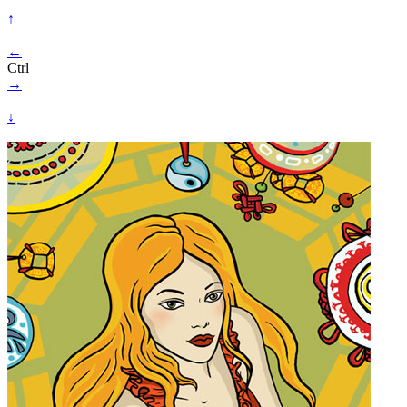
↑
←
Ctrl
→
↓