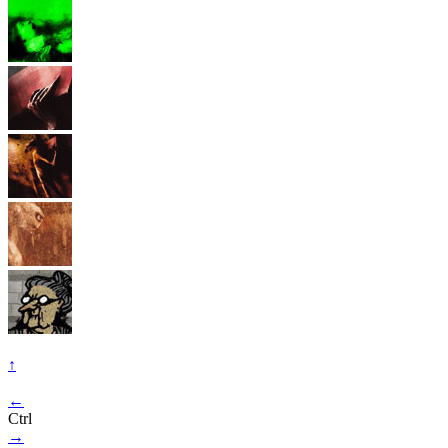
↑
←
Ctrl
→