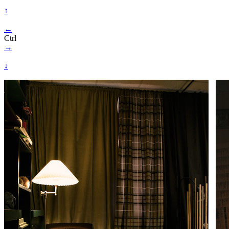
↑
←
Ctrl
→
↓