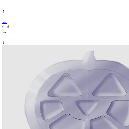
↑
←
Ctrl
→
↓