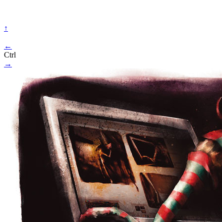
↑
←
Ctrl
→