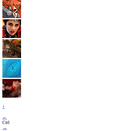
↑
←
Ctrl
→