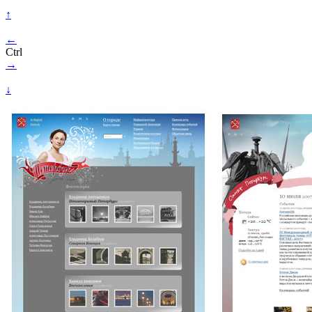
↑
←
Ctrl
→
↓