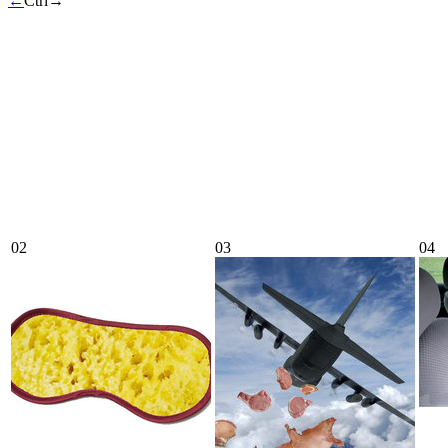
←
Ctrl
→
02
03
04