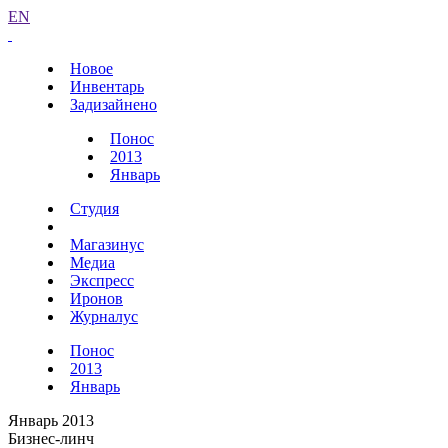
EN
Новое
Инвентарь
Задизайнено
Понос
2013
Январь
Студия
Магазинус
Медиа
Экспресс
Иронов
Журналус
Понос
2013
Январь
Январь 2013
Бизнес-линч