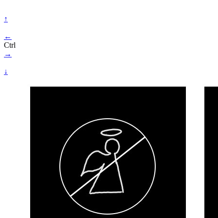
↑
←
Ctrl
→
↓