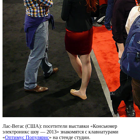
Лас-Вегас (США): посетители выставки «Консьюмер
электроникс шоу — 2013» знакомятся с клавиатурами
«
Оптимус Популярис
» на стенде студии.