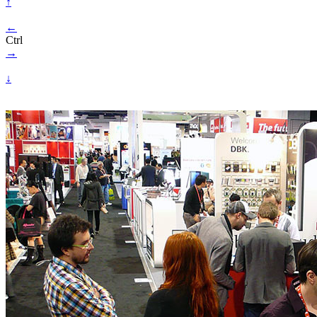
↑
←
Ctrl
→
↓