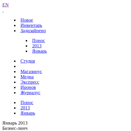
EN
Новое
Инвентарь
Задизайнено
Понос
2013
Январь
Студия
Магазинус
Медиа
Экспресс
Иронов
Журналус
Понос
2013
Январь
Январь 2013
Бизнес-линч