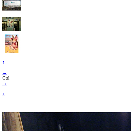
↑
←
Ctrl
→
↓