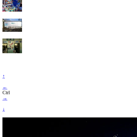
↑
←
Ctrl
→
↓