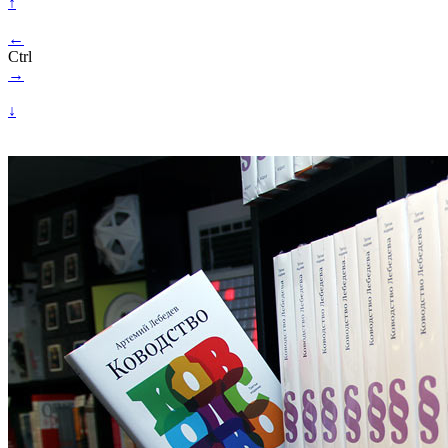
↑
←
Ctrl
→
↓