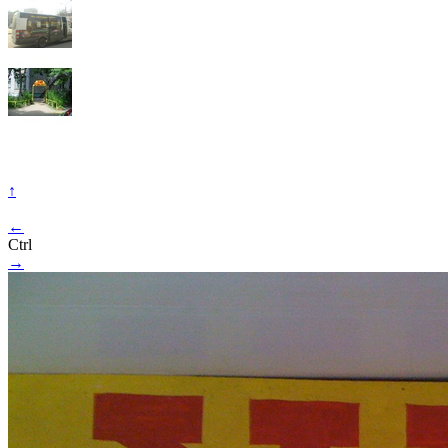
↑
←
Ctrl
→