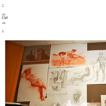
↑
←
Ctrl
→
↓