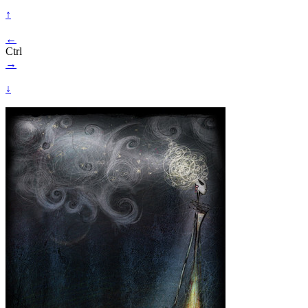
↑
←
Ctrl
→
↓