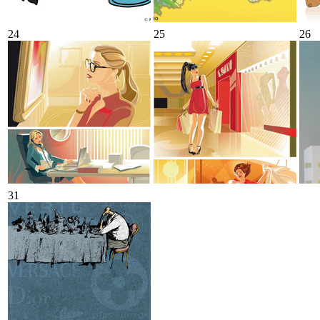
24
25
26
31