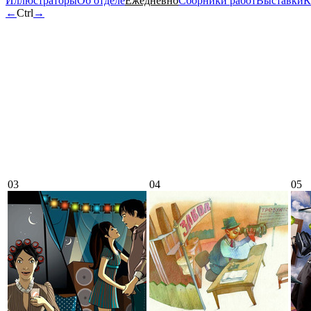
Иллюстраторы
Об отделе
Ежедневно
Сборники работ
Выставки
К
←
Ctrl
→
03
04
05