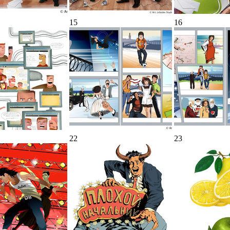
15
16
22
23