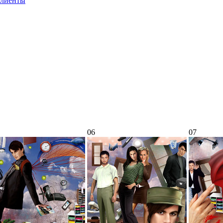
лиенты
06
07