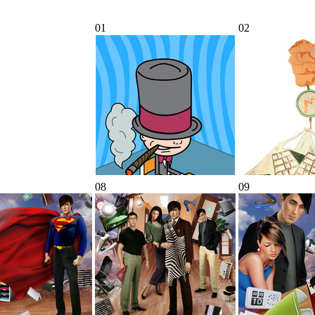
01
02
08
09