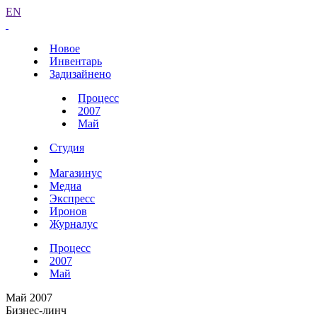
EN
Новое
Инвентарь
Задизайнено
Процесс
2007
Май
Студия
Магазинус
Медиа
Экспресс
Иронов
Журналус
Процесс
2007
Май
Май 2007
Бизнес-линч