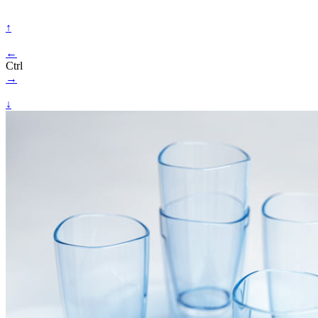
↑
←
Ctrl
→
↓