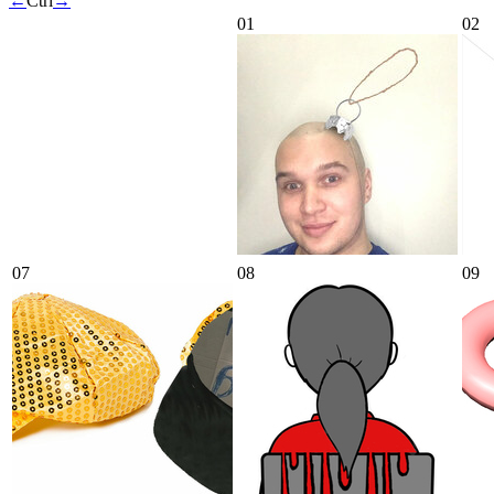
←
Ctrl
→
01
02
07
08
09