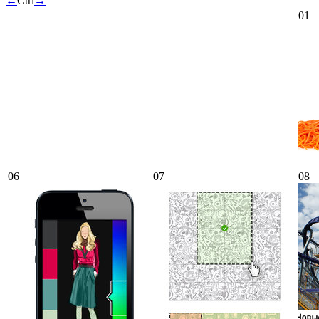
←
Ctrl
→
01
06
07
08