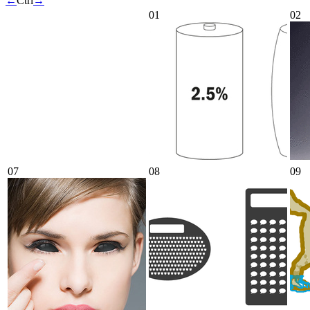
←
Ctrl
→
01
02
07
08
09