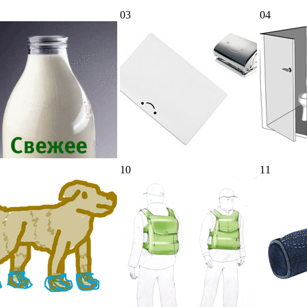
03
04
10
11