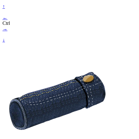
↑
←
Ctrl
→
↓