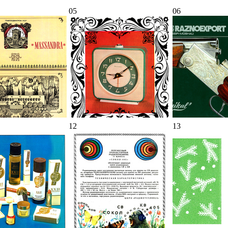
05
06
12
13