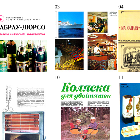
03
04
10
11