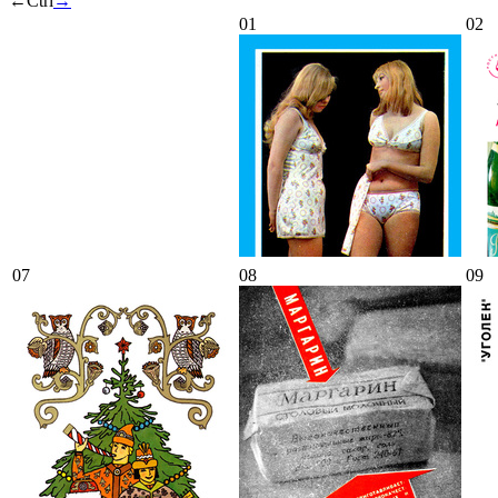
←
Ctrl
→
01
02
07
08
09