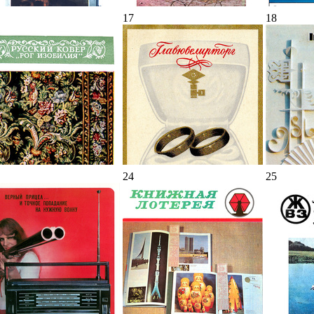
17
18
24
25