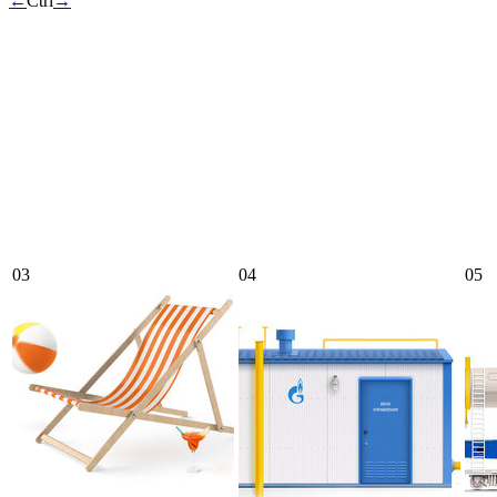
←
Ctrl
→
03
04
05