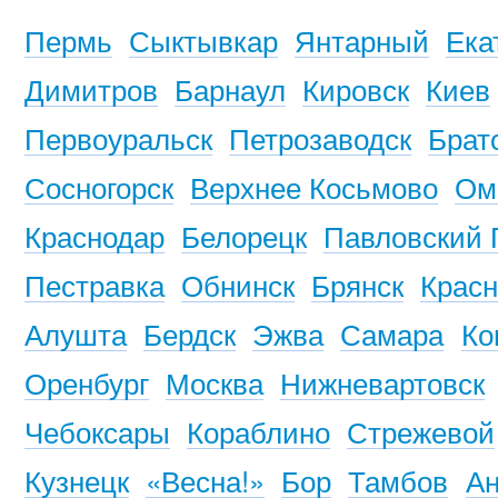
Пермь
Сыктывкар
Янтарный
Ека
Димитров
Барнаул
Кировск
Киев
Первоуральск
Петрозаводск
Брат
Сосногорск
Верхнее Косьмово
Ом
Краснодар
Белорецк
Павловский 
Пестравка
Обнинск
Брянск
Красн
Алушта
Бердск
Эжва
Самара
Ко
Оренбург
Москва
Нижневартовск
Чебоксары
Кораблино
Стрежевой
Кузнецк
«Весна!»
Бор
Тамбов
Ан