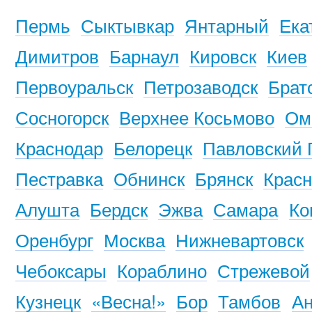
Пермь
Сыктывкар
Янтарный
Ека
Димитров
Барнаул
Кировск
Киев
Первоуральск
Петрозаводск
Брат
Сосногорск
Верхнее Косьмово
Ом
Краснодар
Белорецк
Павловский 
Пестравка
Обнинск
Брянск
Красн
Алушта
Бердск
Эжва
Самара
Ко
Оренбург
Москва
Нижневартовск
Чебоксары
Кораблино
Стрежевой
Кузнецк
«Весна!»
Бор
Тамбов
Ан