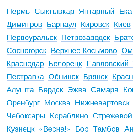
Пермь
Сыктывкар
Янтарный
Ека
Димитров
Барнаул
Кировск
Киев
Первоуральск
Петрозаводск
Брат
Сосногорск
Верхнее Косьмово
Ом
Краснодар
Белорецк
Павловский 
Пестравка
Обнинск
Брянск
Красн
Алушта
Бердск
Эжва
Самара
Ко
Оренбург
Москва
Нижневартовск
Чебоксары
Кораблино
Стрежевой
Кузнецк
«Весна!»
Бор
Тамбов
Ан