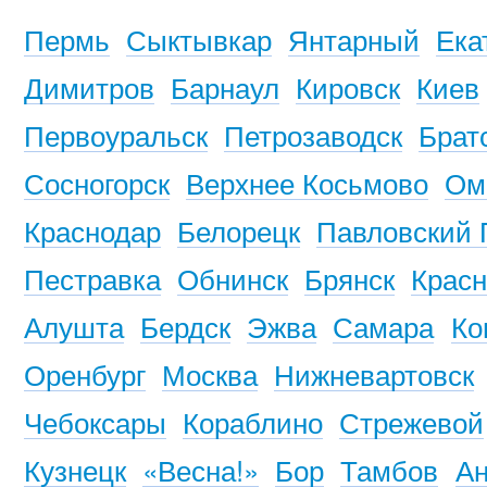
Пермь
Сыктывкар
Янтарный
Ека
Димитров
Барнаул
Кировск
Киев
Первоуральск
Петрозаводск
Брат
Сосногорск
Верхнее Косьмово
Ом
Краснодар
Белорецк
Павловский 
Пестравка
Обнинск
Брянск
Красн
Алушта
Бердск
Эжва
Самара
Ко
Оренбург
Москва
Нижневартовск
Чебоксары
Кораблино
Стрежевой
Кузнецк
«Весна!»
Бор
Тамбов
Ан