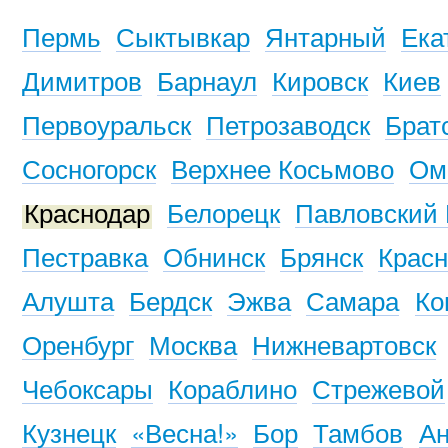
Пермь
Сыктывкар
Янтарный
Ека
Димитров
Барнаул
Кировск
Киев
Первоуральск
Петрозаводск
Брат
Сосногорск
Верхнее Косьмово
Ом
Краснодар
Белорецк
Павловский
Пестравка
Обнинск
Брянск
Красн
Алушта
Бердск
Эжва
Самара
Ко
Оренбург
Москва
Нижневартовск
Чебоксары
Кораблино
Стрежевой
Кузнецк
«Весна!»
Бор
Тамбов
Ан