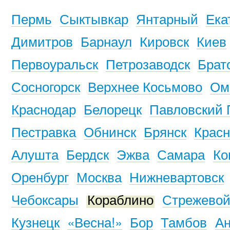
Пермь
Сыктывкар
Янтарный
Ека
Димитров
Барнаул
Кировск
Киев
Первоуральск
Петрозаводск
Брат
Сосногорск
Верхнее Косьмово
Ом
Краснодар
Белорецк
Павловский 
Пестравка
Обнинск
Брянск
Красн
Алушта
Бердск
Эжва
Самара
Ко
Оренбург
Москва
Нижневартовск
Чебоксары
Кораблино
Стрежево
Кузнецк
«Весна!»
Бор
Тамбов
Ан