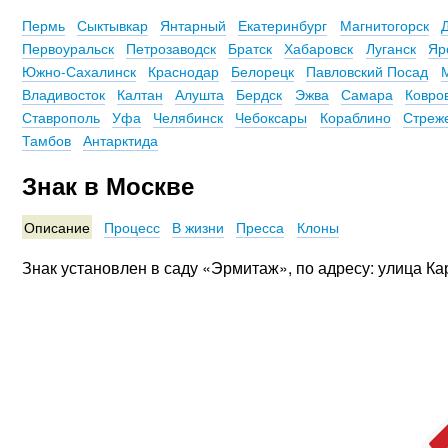
Пермь
Сыктывкар
Янтарный
Екатеринбург
Магнитогорск
Первоуральск
Петрозаводск
Братск
Хабаровск
Луганск
Яр
Южно-Сахалинск
Краснодар
Белорецк
Павловский Посад
Владивосток
Калтан
Алушта
Бердск
Эжва
Самара
Ковро
Ставрополь
Уфа
Челябинск
Чебоксары
Кораблино
Стреж
Тамбов
Антарктида
Знак в Москве
Описание
Процесс
В жизни
Пресса
Клоны
Знак установлен в саду «Эрмитаж», по адресу: улица Ка