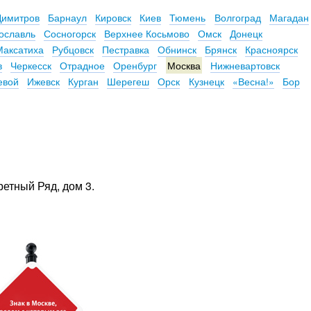
Димитров
Барнаул
Кировск
Киев
Тюмень
Волгоград
Магадан
ославль
Сосногорск
Верхнее Косьмово
Омск
Донецк
Максатиха
Рубцовск
Пестравка
Обнинск
Брянск
Красноярск
в
Черкесск
Отрадное
Оренбург
Москва
Нижневартовск
евой
Ижевск
Курган
Шерегеш
Орск
Кузнецк
«Весна!»
Бор
ретный Ряд, дом 3.