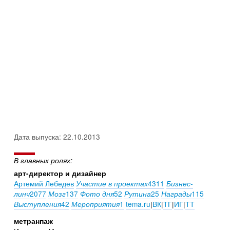
Дата выпуска: 22.10.2013
В главных ролях:
арт-директор и дизайнер
Артемий Лебедев
4311
Участие в проектах
Бизнес-
2077
137
52
25
115
линч
Мозг
Фото дня
Рутина
Награды
42
1
tema.ru
|
ВК
|
ТГ
|
ИГ
|
ТТ
Выступления
Мероприятия
метранпаж