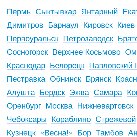
Пермь
Сыктывкар
Янтарный
Ека
Димитров
Барнаул
Кировск
Киев
Первоуральск
Петрозаводск
Брат
Сосногорск
Верхнее Косьмово
Ом
Краснодар
Белорецк
Павловский 
Пестравка
Обнинск
Брянск
Красн
Алушта
Бердск
Эжва
Самара
Ко
Оренбург
Москва
Нижневартовск
Чебоксары
Кораблино
Стрежевой
Кузнецк
«Весна!»
Бор
Тамбов
Ан