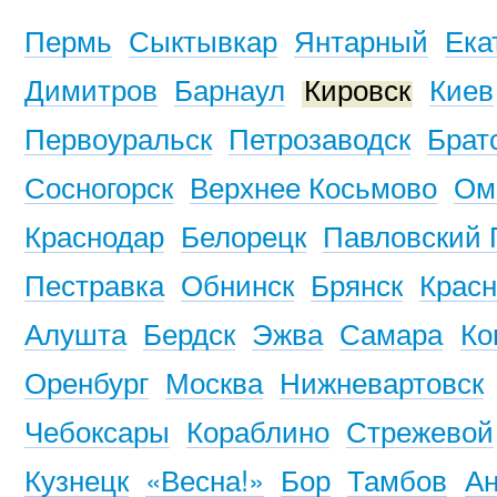
Пермь
Сыктывкар
Янтарный
Ека
Димитров
Барнаул
Кировск
Киев
Первоуральск
Петрозаводск
Брат
Сосногорск
Верхнее Косьмово
Ом
Краснодар
Белорецк
Павловский 
Пестравка
Обнинск
Брянск
Красн
Алушта
Бердск
Эжва
Самара
Ко
Оренбург
Москва
Нижневартовск
Чебоксары
Кораблино
Стрежевой
Кузнецк
«Весна!»
Бор
Тамбов
Ан