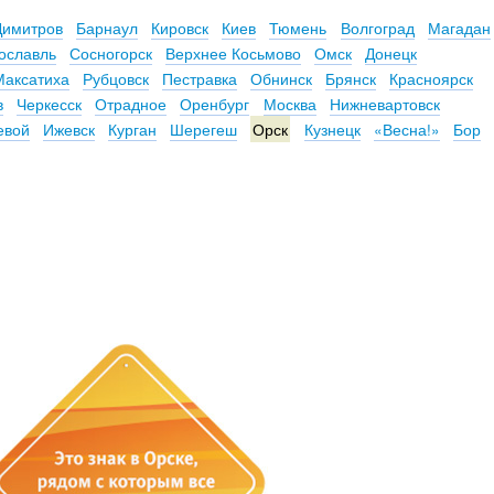
Димитров
Барнаул
Кировск
Киев
Тюмень
Волгоград
Магадан
ославль
Сосногорск
Верхнее Косьмово
Омск
Донецк
Максатиха
Рубцовск
Пестравка
Обнинск
Брянск
Красноярск
в
Черкесск
Отрадное
Оренбург
Москва
Нижневартовск
евой
Ижевск
Курган
Шерегеш
Орск
Кузнецк
«Весна!»
Бор