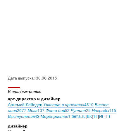
Дата выпуска: 30.06.2015
В главных ролях:
арт-директор и дизайнер
Артемий Лебедев
4310
Участие в проектах
Бизнес-
2077
137
52
25
115
линч
Мозг
Фото дня
Рутина
Награды
42
1
tema.ru
|
ВК
|
ТГ
|
ИГ
|
ТТ
Выступления
Мероприятия
дизайнер