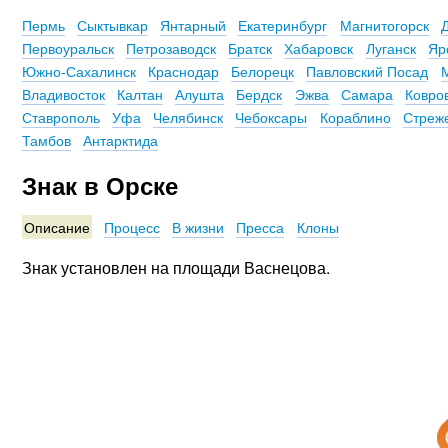
Пермь
Сыктывкар
Янтарный
Екатеринбург
Магнитогорск
Первоуральск
Петрозаводск
Братск
Хабаровск
Луганск
Яр
Южно-Сахалинск
Краснодар
Белорецк
Павловский Посад
Владивосток
Калтан
Алушта
Бердск
Эжва
Самара
Ковро
Ставрополь
Уфа
Челябинск
Чебоксары
Кораблино
Стреж
Тамбов
Антарктида
Знак в Орске
Описание
Процесс
В жизни
Пресса
Клоны
Знак установлен на площади Васнецова.