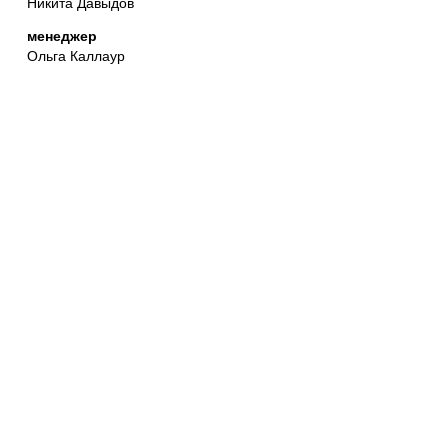
Никита Давыдов
менеджер
Ольга Каллаур