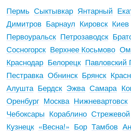
Пермь
Сыктывкар
Янтарный
Ека
Димитров
Барнаул
Кировск
Киев
Первоуральск
Петрозаводск
Брат
Сосногорск
Верхнее Косьмово
Ом
Краснодар
Белорецк
Павловский 
Пестравка
Обнинск
Брянск
Красн
Алушта
Бердск
Эжва
Самара
Ко
Оренбург
Москва
Нижневартовск
Чебоксары
Кораблино
Стрежевой
Кузнецк
«Весна!»
Бор
Тамбов
Ан