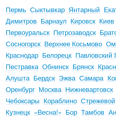
Пермь
Сыктывкар
Янтарный
Ека
Димитров
Барнаул
Кировск
Киев
Первоуральск
Петрозаводск
Брат
Сосногорск
Верхнее Косьмово
Ом
Краснодар
Белорецк
Павловский 
Пестравка
Обнинск
Брянск
Красн
Алушта
Бердск
Эжва
Самара
Ко
Оренбург
Москва
Нижневартовск
Чебоксары
Кораблино
Стрежевой
Кузнецк
«Весна!»
Бор
Тамбов
Ан