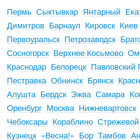
Пермь
Сыктывкар
Янтарный
Ека
Димитров
Барнаул
Кировск
Киев
Первоуральск
Петрозаводск
Брат
Сосногорск
Верхнее Косьмово
Ом
Краснодар
Белорецк
Павловский 
Пестравка
Обнинск
Брянск
Красн
Алушта
Бердск
Эжва
Самара
Ко
Оренбург
Москва
Нижневартовск
Чебоксары
Кораблино
Стрежевой
Кузнецк
«Весна!»
Бор
Тамбов
Ан