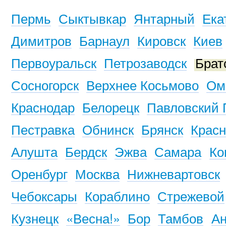
Пермь
Сыктывкар
Янтарный
Ека
Димитров
Барнаул
Кировск
Киев
Первоуральск
Петрозаводск
Брат
Сосногорск
Верхнее Косьмово
Ом
Краснодар
Белорецк
Павловский 
Пестравка
Обнинск
Брянск
Красн
Алушта
Бердск
Эжва
Самара
Ко
Оренбург
Москва
Нижневартовск
Чебоксары
Кораблино
Стрежевой
Кузнецк
«Весна!»
Бор
Тамбов
Ан