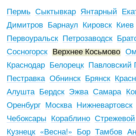
Пермь
Сыктывкар
Янтарный
Ека
Димитров
Барнаул
Кировск
Киев
Первоуральск
Петрозаводск
Брат
Сосногорск
Верхнее Косьмово
Ом
Краснодар
Белорецк
Павловский 
Пестравка
Обнинск
Брянск
Красн
Алушта
Бердск
Эжва
Самара
Ко
Оренбург
Москва
Нижневартовск
Чебоксары
Кораблино
Стрежевой
Кузнецк
«Весна!»
Бор
Тамбов
Ан