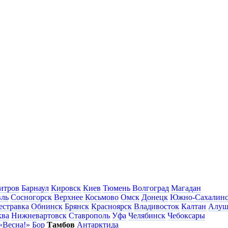
итров
Барнаул
Кировск
Киев
Тюмень
Волгоград
Магадан
вль
Сосногорск
Верхнее Косьмово
Омск
Донецк
Южно-Сахалин
естравка
Обнинск
Брянск
Красноярск
Владивосток
Калтан
Алуш
ква
Нижневартовск
Ставрополь
Уфа
Челябинск
Чебоксары
«Весна!»
Бор
Тамбов
Антарктида