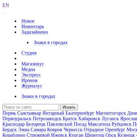
EN
Новое
Инвентарь
Задизайнено
Знаки в городах
Студия
Магазинус
Медиа
Экспресс
Иронов
Журналус
Знаки в городах
Искать
Пермь
Сыктывкар
Янтарный
Екатеринбург
Магнитогорск
Дим
Первоуральск
Петрозаводск
Братск
Хабаровск
Луганск
Яросла
Краснодар
Белорецк
Павловский Посад
Максатиха
Рубцовск
П
Бердск
Эжва
Самара
Ковров
Черкесск
Отрадное
Оренбург
Мос
Кораблино
Стрежевой
Ижевск
Курган
Шерегеш
Орск
Кузнецк