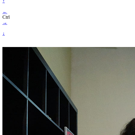
↑
←
Ctrl
→
↓