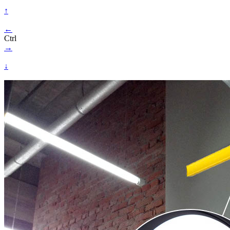
↑
←
Ctrl
→
↓